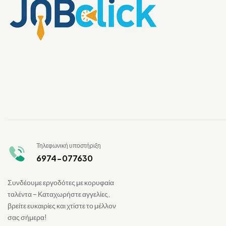
Τηλεφωνική υποστήριξη
6974-077630
Συνδέουμε εργοδότες με κορυφαία
ταλέντα – Καταχωρήστε αγγελίες,
βρείτε ευκαιρίες και χτίστε το μέλλον
σας σήμερα!