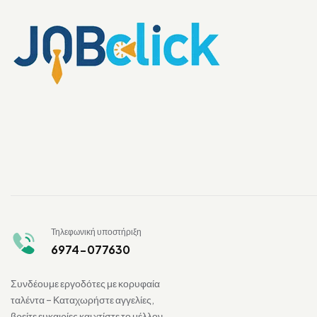
Τηλεφωνική υποστήριξη
6974-077630
Συνδέουμε εργοδότες με κορυφαία
ταλέντα – Καταχωρήστε αγγελίες,
βρείτε ευκαιρίες και χτίστε το μέλλον