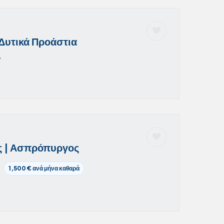
Δυτικά Προάστια
6
ές | Ασπρόπυργος
1,500 € ανά μήνα καθαρά