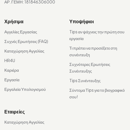
ΑΡ. ΓΕΜΗ: 181846306000
Χρήσιμα
Υποψήφιοι
Αγγελίες Εργασίας
Tips αν ψάχνεις την πρώτη σου
εργασία
Συχνές Ερωτήσεις (FAQ)
Τι πρέπει να προσέξετε στη
Καταχώρηση Αγγελίας
συνέντευξη
HR4U
Συχνότερες Ερωτήσεις
Καριέρα
Συνέντευξης
Εργασία
Tips Συνέντευξης
Εργαλεία Υπολογισμού
Σύντομα Τips για το βιογραφικό
σου!
Εταιρείες
Καταχώρηση Αγγελίας