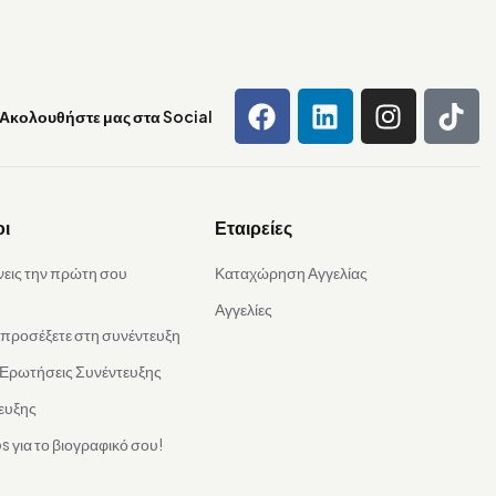
Ακολουθήστε μας στα Social
οι
Εταιρείες
νεις την πρώτη σου
Καταχώρηση Αγγελίας
Αγγελίες
α προσέξετε στη συνέντευξη
 Ερωτήσεις Συνέντευξης
ευξης
s για το βιογραφικό σου!