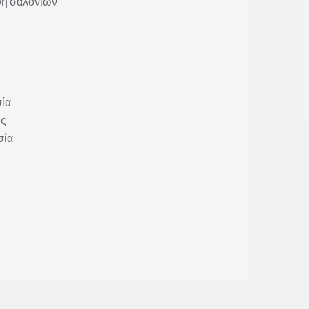
υή σαλονιών
σία
ής
σία