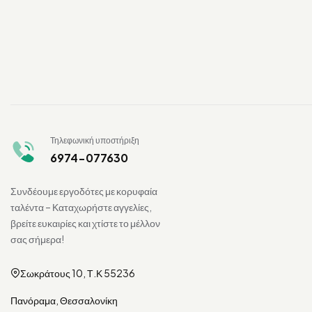
Τηλεφωνική υποστήριξη
6974-077630
Συνδέουμε εργοδότες με κορυφαία
ταλέντα – Καταχωρήστε αγγελίες,
βρείτε ευκαιρίες και χτίστε το μέλλον
σας σήμερα!
Σωκράτους 10, Τ.Κ 55236
Πανόραμα, Θεσσαλονίκη