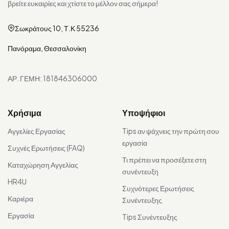
βρείτε ευκαιρίες και χτίστε το μέλλον σας σήμερα!
Σωκράτους 10, Τ.Κ 55236
Πανόραμα, Θεσσαλονίκη
ΑΡ. ΓΕΜΗ: 181846306000
Χρήσιμα
Υποψήφιοι
Αγγελίες Εργασίας
Tips αν ψάχνεις την πρώτη σου
εργασία
Συχνές Ερωτήσεις (FAQ)
Τι πρέπει να προσέξετε στη
Καταχώρηση Αγγελίας
συνέντευξη
HR4U
Συχνότερες Ερωτήσεις
Καριέρα
Συνέντευξης
Εργασία
Tips Συνέντευξης