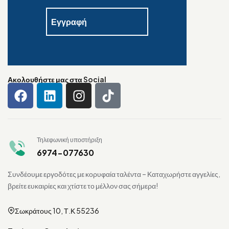
Ακολουθήστε μας στα Social
Τηλεφωνική υποστήριξη
6974-077630
Συνδέουμε εργοδότες με κορυφαία ταλέντα – Καταχωρήστε αγγελίες,
βρείτε ευκαιρίες και χτίστε το μέλλον σας σήμερα!
Σωκράτους 10, Τ.Κ 55236