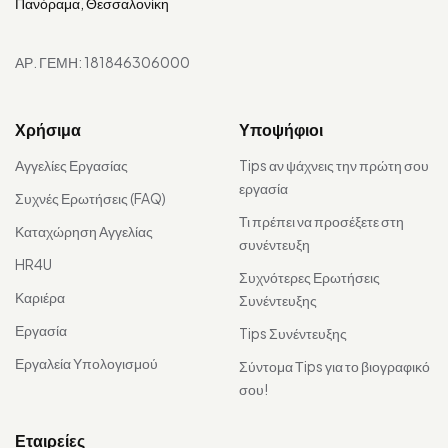
Πανόραμα, Θεσσαλονίκη
ΑΡ. ΓΕΜΗ: 181846306000
Χρήσιμα
Υποψήφιοι
Αγγελίες Εργασίας
Tips αν ψάχνεις την πρώτη σου
εργασία
Συχνές Ερωτήσεις (FAQ)
Τι πρέπει να προσέξετε στη
Καταχώρηση Αγγελίας
συνέντευξη
HR4U
Συχνότερες Ερωτήσεις
Καριέρα
Συνέντευξης
Εργασία
Tips Συνέντευξης
Εργαλεία Υπολογισμού
Σύντομα Τips για το βιογραφικό
σου!
Εταιρείες