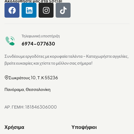
Ακολουθήστε μας στα Social
Τηλεφωνική υποστήριξη
6974-077630
Συνδέουμε εργοδότες με κορυφαία ταλέντα – Καταχωρήστε αγγελίες,
βρείτε ευκαιρίες και χτίστε το μέλλον σας σήμερα!
Σωκράτους 10, Τ.Κ 55236
Πανόραμα, Θεσσαλονίκη
ΑΡ. ΓΕΜΗ: 181846306000
Χρήσιμα
Υποψήφιοι