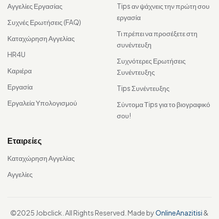
Αγγελίες Εργασίας
Tips αν ψάχνεις την πρώτη σου
εργασία
Συχνές Ερωτήσεις (FAQ)
Τι πρέπει να προσέξετε στη
Καταχώρηση Αγγελίας
συνέντευξη
HR4U
Συχνότερες Ερωτήσεις
Καριέρα
Συνέντευξης
Εργασία
Tips Συνέντευξης
Εργαλεία Υπολογισμού
Σύντομα Τips για το βιογραφικό
σου!
Εταιρείες
Καταχώρηση Αγγελίας
Αγγελίες
©2025 Jobclick. All Rights Reserved. Made by
OnlineAnazitisi
&