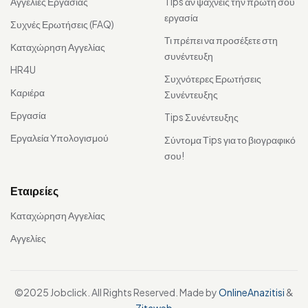
Αγγελίες Εργασίας
Tips αν ψάχνεις την πρώτη σου
εργασία
Συχνές Ερωτήσεις (FAQ)
Τι πρέπει να προσέξετε στη
Καταχώρηση Αγγελίας
συνέντευξη
HR4U
Συχνότερες Ερωτήσεις
Καριέρα
Συνέντευξης
Εργασία
Tips Συνέντευξης
Εργαλεία Υπολογισμού
Σύντομα Τips για το βιογραφικό
σου!
Εταιρείες
Καταχώρηση Αγγελίας
Αγγελίες
©2025 Jobclick. All Rights Reserved. Made by
OnlineAnazitisi
&