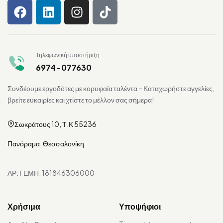
Τηλεφωνική υποστήριξη
6974-077630
Συνδέουμε εργοδότες με κορυφαία ταλέντα – Καταχωρήστε αγγελίες,
βρείτε ευκαιρίες και χτίστε το μέλλον σας σήμερα!
Σωκράτους 10, Τ.Κ 55236
Πανόραμα, Θεσσαλονίκη
ΑΡ. ΓΕΜΗ: 181846306000
Χρήσιμα
Υποψήφιοι