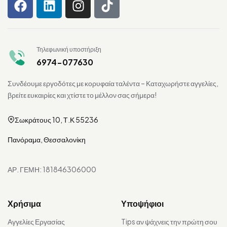
Τηλεφωνική υποστήριξη
6974-077630
Συνδέουμε εργοδότες με κορυφαία ταλέντα – Καταχωρήστε αγγελίες,
βρείτε ευκαιρίες και χτίστε το μέλλον σας σήμερα!
Σωκράτους 10, Τ.Κ 55236
Πανόραμα, Θεσσαλονίκη
ΑΡ. ΓΕΜΗ: 181846306000
Χρήσιμα
Υποψήφιοι
Αγγελίες Εργασίας
Tips αν ψάχνεις την πρώτη σου