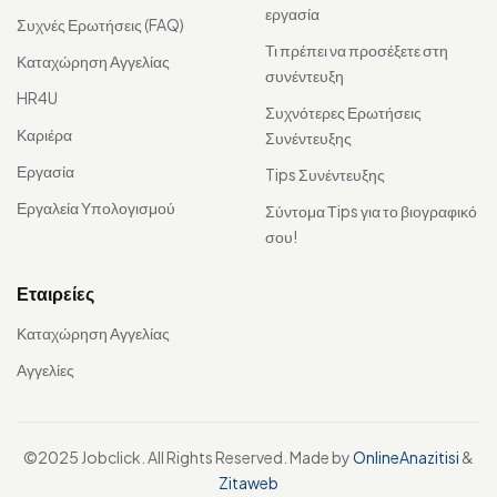
εργασία
Συχνές Ερωτήσεις (FAQ)
Τι πρέπει να προσέξετε στη
Καταχώρηση Αγγελίας
συνέντευξη
HR4U
Συχνότερες Ερωτήσεις
Καριέρα
Συνέντευξης
Εργασία
Tips Συνέντευξης
Εργαλεία Υπολογισμού
Σύντομα Τips για το βιογραφικό
σου!
Εταιρείες
Καταχώρηση Αγγελίας
Αγγελίες
©2025 Jobclick. All Rights Reserved. Made by
OnlineAnazitisi
&
Zitaweb