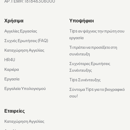
ΑΡ. ΓΕΜΗ: 181846306000
Χρήσιμα
Υποψήφιοι
Αγγελίες Εργασίας
Tips αν ψάχνεις την πρώτη σου
εργασία
Συχνές Ερωτήσεις (FAQ)
Τι πρέπει να προσέξετε στη
Καταχώρηση Αγγελίας
συνέντευξη
HR4U
Συχνότερες Ερωτήσεις
Καριέρα
Συνέντευξης
Εργασία
Tips Συνέντευξης
Εργαλεία Υπολογισμού
Σύντομα Τips για το βιογραφικό
σου!
Εταιρείες
Καταχώρηση Αγγελίας