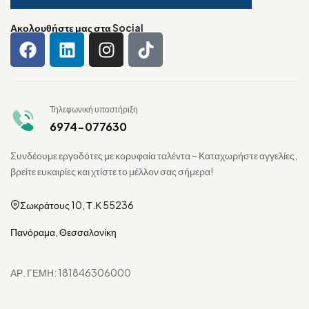
Ακολουθήστε μας στα Social
Τηλεφωνική υποστήριξη
6974-077630
Συνδέουμε εργοδότες με κορυφαία ταλέντα – Καταχωρήστε αγγελίες,
βρείτε ευκαιρίες και χτίστε το μέλλον σας σήμερα!
Σωκράτους 10, Τ.Κ 55236
Πανόραμα, Θεσσαλονίκη
ΑΡ. ΓΕΜΗ: 181846306000