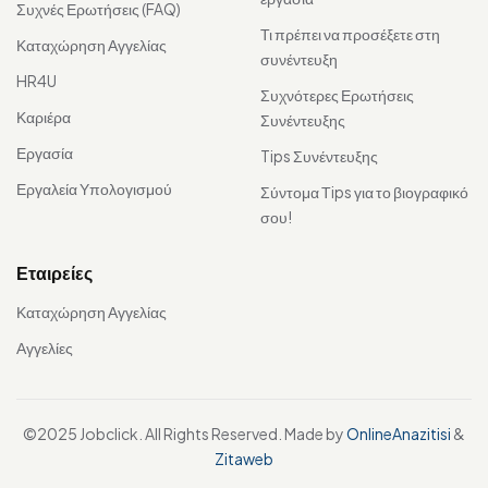
Συχνές Ερωτήσεις (FAQ)
Τι πρέπει να προσέξετε στη
Καταχώρηση Αγγελίας
συνέντευξη
HR4U
Συχνότερες Ερωτήσεις
Καριέρα
Συνέντευξης
Εργασία
Tips Συνέντευξης
Εργαλεία Υπολογισμού
Σύντομα Τips για το βιογραφικό
σου!
Εταιρείες
Καταχώρηση Αγγελίας
Αγγελίες
©2025 Jobclick. All Rights Reserved. Made by
OnlineAnazitisi
&
Zitaweb