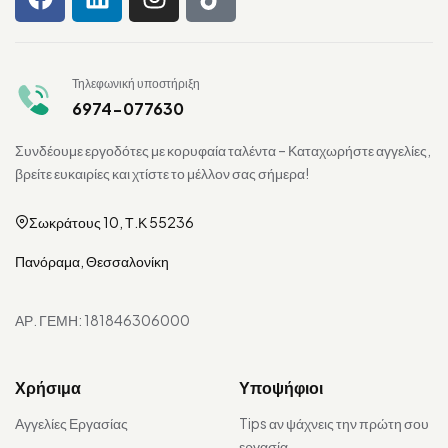
Τηλεφωνική υποστήριξη
6974-077630
Συνδέουμε εργοδότες με κορυφαία ταλέντα – Καταχωρήστε αγγελίες,
βρείτε ευκαιρίες και χτίστε το μέλλον σας σήμερα!
Σωκράτους 10, Τ.Κ 55236
Πανόραμα, Θεσσαλονίκη
ΑΡ. ΓΕΜΗ: 181846306000
Χρήσιμα
Υποψήφιοι
Αγγελίες Εργασίας
Tips αν ψάχνεις την πρώτη σου
εργασία