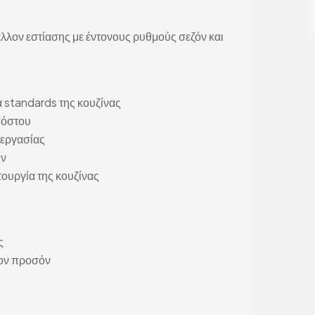
λλον εστίασης με έντονους ρυθμούς σεζόν και
 standards της κουζίνας
πόστου
 εργασίας
ων
τουργία της κουζίνας
ς
ον προσόν