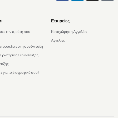
οι
Εταιρείες
νεις την πρώτη σου
Καταχώρηση Αγγελίας
Αγγελίες
α προσέξετε στη συνέντευξη
 Ερωτήσεις Συνέντευξης
ευξης
s για το βιογραφικό σου!