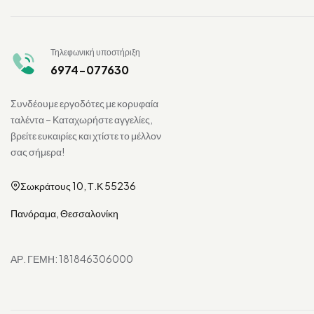
Τηλεφωνική υποστήριξη
6974-077630
Συνδέουμε εργοδότες με κορυφαία
ταλέντα – Καταχωρήστε αγγελίες,
βρείτε ευκαιρίες και χτίστε το μέλλον
σας σήμερα!
Σωκράτους 10, Τ.Κ 55236
Πανόραμα, Θεσσαλονίκη
ΑΡ. ΓΕΜΗ: 181846306000