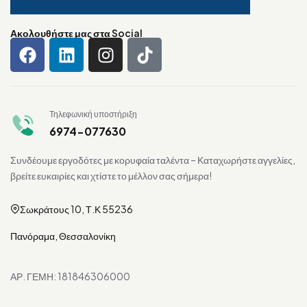
Ακολουθήστε μας στα Social
Τηλεφωνική υποστήριξη
6974-077630
Συνδέουμε εργοδότες με κορυφαία ταλέντα – Καταχωρήστε αγγελίες,
βρείτε ευκαιρίες και χτίστε το μέλλον σας σήμερα!
Σωκράτους 10, Τ.Κ 55236
Πανόραμα, Θεσσαλονίκη
ΑΡ. ΓΕΜΗ: 181846306000