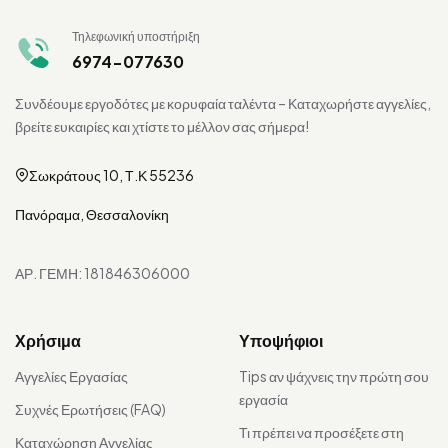
Τηλεφωνική υποστήριξη
6974-077630
Συνδέουμε εργοδότες με κορυφαία ταλέντα – Καταχωρήστε αγγελίες,
βρείτε ευκαιρίες και χτίστε το μέλλον σας σήμερα!
Σωκράτους 10, Τ.Κ 55236
Πανόραμα, Θεσσαλονίκη
ΑΡ. ΓΕΜΗ: 181846306000
Χρήσιμα
Υποψήφιοι
Αγγελίες Εργασίας
Tips αν ψάχνεις την πρώτη σου
εργασία
Συχνές Ερωτήσεις (FAQ)
Τι πρέπει να προσέξετε στη
Καταχώρηση Αγγελίας