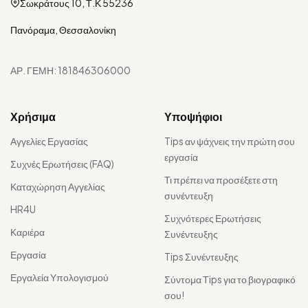
Σωκράτους 10, Τ.Κ 55236
Πανόραμα, Θεσσαλονίκη
ΑΡ. ΓΕΜΗ: 181846306000
Χρήσιμα
Υποψήφιοι
Αγγελίες Εργασίας
Tips αν ψάχνεις την πρώτη σου
εργασία
Συχνές Ερωτήσεις (FAQ)
Τι πρέπει να προσέξετε στη
Καταχώρηση Αγγελίας
συνέντευξη
HR4U
Συχνότερες Ερωτήσεις
Καριέρα
Συνέντευξης
Εργασία
Tips Συνέντευξης
Εργαλεία Υπολογισμού
Σύντομα Τips για το βιογραφικό
σου!