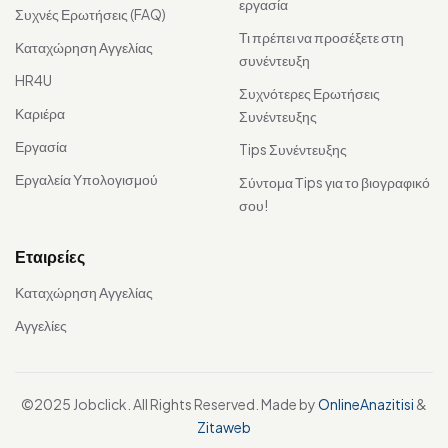
εργασία
Συχνές Ερωτήσεις (FAQ)
Τι πρέπει να προσέξετε στη
Καταχώρηση Αγγελίας
συνέντευξη
HR4U
Συχνότερες Ερωτήσεις
Καριέρα
Συνέντευξης
Εργασία
Tips Συνέντευξης
Εργαλεία Υπολογισμού
Σύντομα Τips για το βιογραφικό
σου!
Εταιρείες
Καταχώρηση Αγγελίας
Αγγελίες
©2025 Jobclick. All Rights Reserved. Made by
OnlineAnazitisi
&
Zitaweb