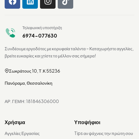
Τηλεφωνική υποστήριξη
6974-077630
Συνδέουμε εργοδότες με κορυφαία ταλέντα – Καταχωρήστε αγγελίες,
βρείτε ευκαιρίες και χτίστε το μέλλον σας σήμερα!
Σωκράτους 10, Τ.Κ 55236
Πανόραμα, Θεσσαλονίκη
ΑΡ. ΓΕΜΗ: 181846306000
Χρήσιμα
Υποψήφιοι
Αγγελίες Εργασίας
Tips αν ψάχνεις την πρώτη σου