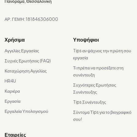
Πανόραμα, Θεσσαλονίκη
ΑΡ. ΓΕΜΗ: 181846306000
Χρήσιμα
Υποψήφιοι
Αγγελίες Εργασίας
Tips αν ψάχνεις την πρώτη σου
εργασία
Συχνές Ερωτήσεις (FAQ)
Τι πρέπει να προσέξετε στη
Καταχώρηση Αγγελίας
συνέντευξη
HR4U
Συχνότερες Ερωτήσεις
Καριέρα
Συνέντευξης
Εργασία
Tips Συνέντευξης
Εργαλεία Υπολογισμού
Σύντομα Τips για το βιογραφικό
σου!
Εταιρείες