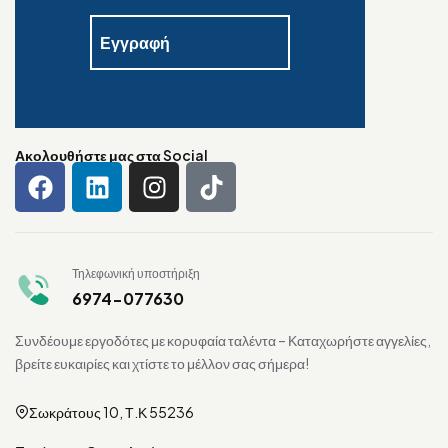
Ακολουθήστε μας στα Social
Τηλεφωνική υποστήριξη
6974-077630
Συνδέουμε εργοδότες με κορυφαία ταλέντα – Καταχωρήστε αγγελίες,
βρείτε ευκαιρίες και χτίστε το μέλλον σας σήμερα!
Σωκράτους 10, Τ.Κ 55236