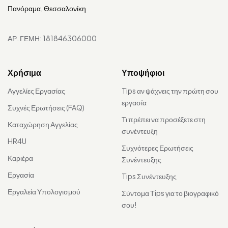
Πανόραμα, Θεσσαλονίκη
ΑΡ. ΓΕΜΗ: 181846306000
Χρήσιμα
Υποψήφιοι
Αγγελίες Εργασίας
Tips αν ψάχνεις την πρώτη σου
εργασία
Συχνές Ερωτήσεις (FAQ)
Τι πρέπει να προσέξετε στη
Καταχώρηση Αγγελίας
συνέντευξη
HR4U
Συχνότερες Ερωτήσεις
Καριέρα
Συνέντευξης
Εργασία
Tips Συνέντευξης
Εργαλεία Υπολογισμού
Σύντομα Τips για το βιογραφικό
σου!