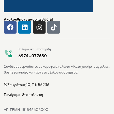
Ακολουθήστε μας στα Social
Τηλεφωνική υποστήριξη
6974-077630
Συνδέουμε εργοδότες με κορυφαία ταλέντα – Καταχωρήστε αγγελίες,
βρείτε ευκαιρίες και χτίστε το μέλλον σας σήμερα!
Σωκράτους 10, Τ.Κ 55236
Πανόραμα, Θεσσαλονίκη
ΑΡ. ΓΕΜΗ: 181846306000