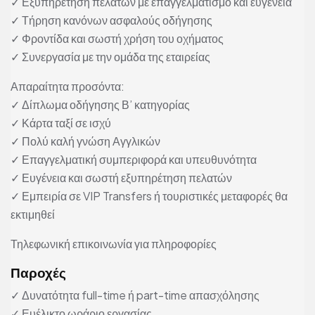
✓ Εξυπηρέτηση πελατών με επαγγελματισμό και ευγένεια
✓ Τήρηση κανόνων ασφαλούς οδήγησης
✓ Φροντίδα και σωστή χρήση του οχήματος
✓ Συνεργασία με την ομάδα της εταιρείας
Απαραίτητα προσόντα:
✓ Δίπλωμα οδήγησης Β’ κατηγορίας
✓ Κάρτα ταξί σε ισχύ
✓ Πολύ καλή γνώση Αγγλικών
✓ Επαγγελματική συμπεριφορά και υπευθυνότητα
✓ Ευγένεια και σωστή εξυπηρέτηση πελατών
✓ Εμπειρία σε VIP Transfers ή τουριστικές μεταφορές θα
εκτιμηθεί
Τηλεφωνική επικοινωνία για πληροφορίες
Παροχές
✓ Δυνατότητα full-time ή part-time απασχόλησης
✓ Ευέλικτο ωράριο εργασίας