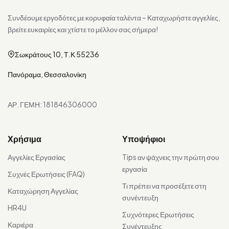
Συνδέουμε εργοδότες με κορυφαία ταλέντα – Καταχωρήστε αγγελίες,
βρείτε ευκαιρίες και χτίστε το μέλλον σας σήμερα!
Σωκράτους 10, Τ.Κ 55236
Πανόραμα, Θεσσαλονίκη
ΑΡ. ΓΕΜΗ: 181846306000
Χρήσιμα
Υποψήφιοι
Αγγελίες Εργασίας
Tips αν ψάχνεις την πρώτη σου
εργασία
Συχνές Ερωτήσεις (FAQ)
Τι πρέπει να προσέξετε στη
Καταχώρηση Αγγελίας
συνέντευξη
HR4U
Συχνότερες Ερωτήσεις
Καριέρα
Συνέντευξης