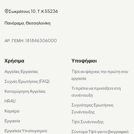
Σωκράτους 10, Τ.Κ 55236
Πανόραμα, Θεσσαλονίκη
ΑΡ. ΓΕΜΗ: 181846306000
Χρήσιμα
Υποψήφιοι
Αγγελίες Εργασίας
Tips αν ψάχνεις την πρώτη σου
εργασία
Συχνές Ερωτήσεις (FAQ)
Τι πρέπει να προσέξετε στη
Καταχώρηση Αγγελίας
συνέντευξη
HR4U
Συχνότερες Ερωτήσεις
Καριέρα
Συνέντευξης
Εργασία
Tips Συνέντευξης
Εργαλεία Υπολογισμού
Σύντομα Τips για το βιογραφικό