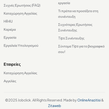
εργασία
Συχνές Ερωτήσεις (FAQ)
Τι πρέπει να προσέξετε στη
Καταχώρηση Αγγελίας
συνέντευξη
HR4U
Συχνότερες Ερωτήσεις
Καριέρα
Συνέντευξης
Εργασία
Tips Συνέντευξης
Εργαλεία Υπολογισμού
Σύντομα Τips για το βιογραφικό
σου!
Εταιρείες
Καταχώρηση Αγγελίας
Αγγελίες
©2025 Jobclick. All Rights Reserved. Made by
OnlineAnazitisi
&
Zitaweb