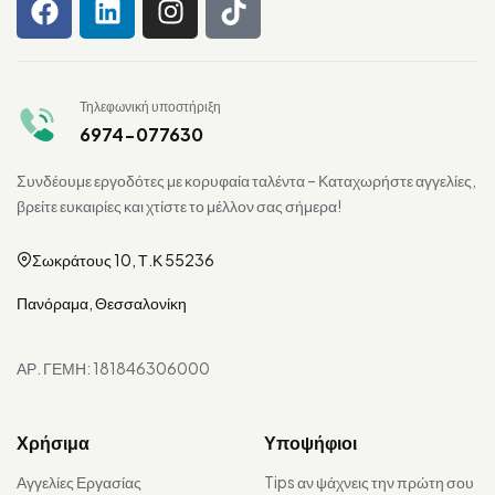
Τηλεφωνική υποστήριξη
6974-077630
Συνδέουμε εργοδότες με κορυφαία ταλέντα – Καταχωρήστε αγγελίες,
βρείτε ευκαιρίες και χτίστε το μέλλον σας σήμερα!
Σωκράτους 10, Τ.Κ 55236
Πανόραμα, Θεσσαλονίκη
ΑΡ. ΓΕΜΗ: 181846306000
Χρήσιμα
Υποψήφιοι
Αγγελίες Εργασίας
Tips αν ψάχνεις την πρώτη σου