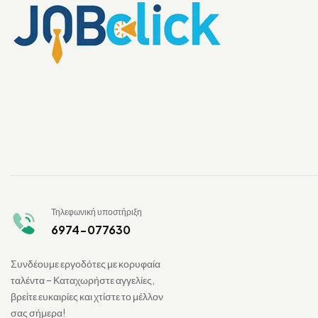
Τηλεφωνική υποστήριξη
6974-077630
Συνδέουμε εργοδότες με κορυφαία
ταλέντα – Καταχωρήστε αγγελίες,
βρείτε ευκαιρίες και χτίστε το μέλλον
σας σήμερα!