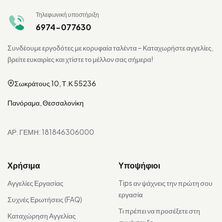
Τηλεφωνική υποστήριξη
6974-077630
Συνδέουμε εργοδότες με κορυφαία ταλέντα – Καταχωρήστε αγγελίες,
βρείτε ευκαιρίες και χτίστε το μέλλον σας σήμερα!
Σωκράτους 10, Τ.Κ 55236
Πανόραμα, Θεσσαλονίκη
ΑΡ. ΓΕΜΗ: 181846306000
Χρήσιμα
Υποψήφιοι
Αγγελίες Εργασίας
Tips αν ψάχνεις την πρώτη σου
εργασία
Συχνές Ερωτήσεις (FAQ)
Τι πρέπει να προσέξετε στη
Καταχώρηση Αγγελίας