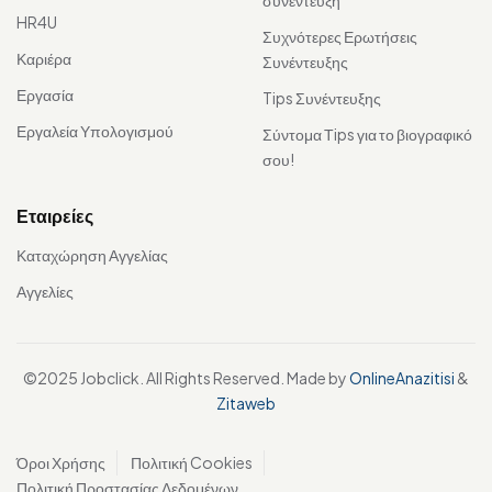
συνέντευξη
HR4U
Συχνότερες Ερωτήσεις
Καριέρα
Συνέντευξης
Εργασία
Tips Συνέντευξης
Εργαλεία Υπολογισμού
Σύντομα Τips για το βιογραφικό
σου!
Εταιρείες
Καταχώρηση Αγγελίας
Αγγελίες
©2025 Jobclick. All Rights Reserved. Made by
OnlineAnazitisi
&
Zitaweb
Όροι Χρήσης
Πολιτική Cookies
Πολιτική Προστασίας Δεδομένων