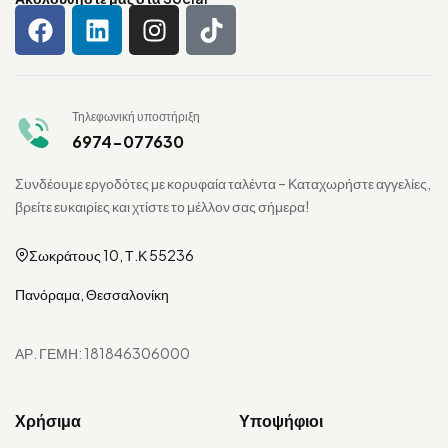
Τηλεφωνική υποστήριξη
6974-077630
Συνδέουμε εργοδότες με κορυφαία ταλέντα – Καταχωρήστε αγγελίες,
βρείτε ευκαιρίες και χτίστε το μέλλον σας σήμερα!
Σωκράτους 10, Τ.Κ 55236
Πανόραμα, Θεσσαλονίκη
ΑΡ. ΓΕΜΗ: 181846306000
Χρήσιμα
Υποψήφιοι