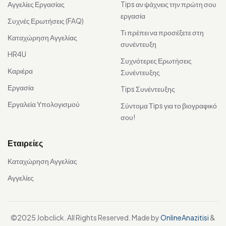
Αγγελίες Εργασίας
Tips αν ψάχνεις την πρώτη σου
εργασία
Συχνές Ερωτήσεις (FAQ)
Τι πρέπει να προσέξετε στη
Καταχώρηση Αγγελίας
συνέντευξη
HR4U
Συχνότερες Ερωτήσεις
Καριέρα
Συνέντευξης
Εργασία
Tips Συνέντευξης
Εργαλεία Υπολογισμού
Σύντομα Τips για το βιογραφικό
σου!
Εταιρείες
Καταχώρηση Αγγελίας
Αγγελίες
©2025 Jobclick. All Rights Reserved. Made by
OnlineAnazitisi
&