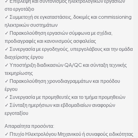
✓ Επίβλεψη και συντονισμός ηλεκτρολογικών εργασιών
στο εργοτάξιο
✓ Συμμετοχή σε εγκαταστάσεις, δοκιμές και commissioning
ηλεκτρικών συστημάτων
✓ Παρακολούθηση εργασιών σύμφωνα με σχέδια,
προδιαγραφές και κανονισμούς ασφαλείας
✓ Συνεργασία με εργοδηγούς, υπεργολάβους και την ομάδα
διαχείρισης έργου
✓ Υποστήριξη διαδικασιών QA/QC και σύνταξη τεχνικής
τεκμηρίωσης
✓ Παρακολούθηση χρονοδιαγραμμάτων και προόδου
έργου
✓ Συνεργασία με προμηθευτές και το τμήμα προμηθειών
✓ Σύνταξη ημερήσιων και εβδομαδιαίων αναφορών
εργοταξίου
Απαραίτητα προσόντα:
✓ Πτυχίο Ηλεκτρολόγου Μηχανικού ή συναφούς ειδικότητας