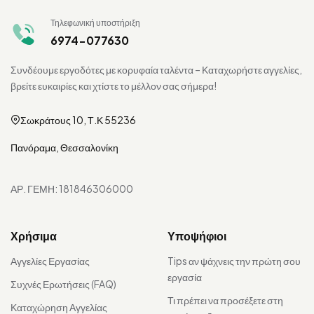
Τηλεφωνική υποστήριξη
6974-077630
Συνδέουμε εργοδότες με κορυφαία ταλέντα – Καταχωρήστε αγγελίες,
βρείτε ευκαιρίες και χτίστε το μέλλον σας σήμερα!
Σωκράτους 10, Τ.Κ 55236
Πανόραμα, Θεσσαλονίκη
ΑΡ. ΓΕΜΗ: 181846306000
Χρήσιμα
Υποψήφιοι
Αγγελίες Εργασίας
Tips αν ψάχνεις την πρώτη σου
εργασία
Συχνές Ερωτήσεις (FAQ)
Τι πρέπει να προσέξετε στη
Καταχώρηση Αγγελίας