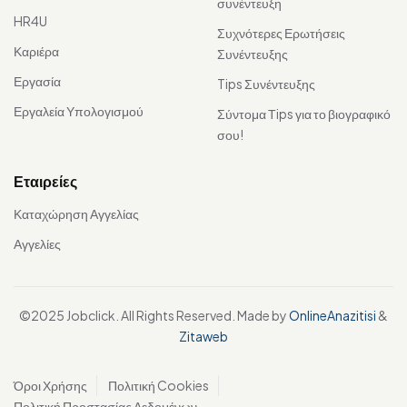
συνέντευξη
HR4U
Συχνότερες Ερωτήσεις
Καριέρα
Συνέντευξης
Εργασία
Tips Συνέντευξης
Εργαλεία Υπολογισμού
Σύντομα Τips για το βιογραφικό
σου!
Εταιρείες
Καταχώρηση Αγγελίας
Αγγελίες
©2025 Jobclick. All Rights Reserved. Made by
OnlineAnazitisi
&
Zitaweb
Όροι Χρήσης
Πολιτική Cookies
Πολιτική Προστασίας Δεδομένων