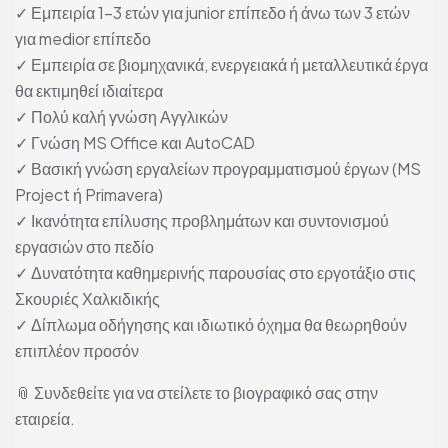
✓ Εμπειρία 1–3 ετών για junior επίπεδο ή άνω των 3 ετών
για medior επίπεδο
✓ Εμπειρία σε βιομηχανικά, ενεργειακά ή μεταλλευτικά έργα
θα εκτιμηθεί ιδιαίτερα
✓ Πολύ καλή γνώση Αγγλικών
✓ Γνώση MS Office και AutoCAD
✓ Βασική γνώση εργαλείων προγραμματισμού έργων (MS
Project ή Primavera)
✓ Ικανότητα επίλυσης προβλημάτων και συντονισμού
εργασιών στο πεδίο
✓ Δυνατότητα καθημερινής παρουσίας στο εργοτάξιο στις
Σκουριές Χαλκιδικής
✓ Δίπλωμα οδήγησης και ιδιωτικό όχημα θα θεωρηθούν
επιπλέον προσόν
📎 Συνδεθείτε για να στείλετε το βιογραφικό σας στην
εταιρεία.