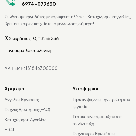
6974-077630
Συνδέουμε εργοδότες με κορυφαία ταλέντα – Καταχωρήστε αγγελίες,
βρείτε ευκαιρίες και χτίστε το μέλλον σας σήμερα!
Σωκράτους 10, Τ.Κ 55236
Πανόραμα, Θεσσαλονίκη
ΑΡ. ΓΕΜΗ: 181846306000
Χρήσιμα
Υποψήφιοι
Αγγελίες Εργασίας
Tips αν ψάχνεις την πρώτη σου
εργασία
Συχνές Ερωτήσεις (FAQ)
Τι πρέπει να προσέξετε στη
Καταχώρηση Αγγελίας
συνέντευξη
HR4U
Συχνότερες Ερωτήσεις