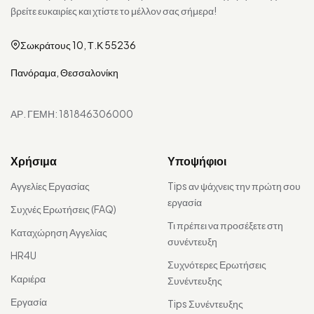
βρείτε ευκαιρίες και χτίστε το μέλλον σας σήμερα!
Σωκράτους 10, Τ.Κ 55236
Πανόραμα, Θεσσαλονίκη
ΑΡ. ΓΕΜΗ: 181846306000
Χρήσιμα
Υποψήφιοι
Αγγελίες Εργασίας
Tips αν ψάχνεις την πρώτη σου
εργασία
Συχνές Ερωτήσεις (FAQ)
Τι πρέπει να προσέξετε στη
Καταχώρηση Αγγελίας
συνέντευξη
HR4U
Συχνότερες Ερωτήσεις
Καριέρα
Συνέντευξης
Εργασία
Tips Συνέντευξης