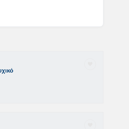
υχικό