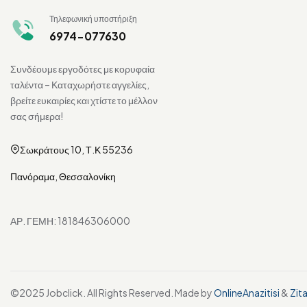
Τηλεφωνική υποστήριξη
6974-077630
Συνδέουμε εργοδότες με κορυφαία
ταλέντα – Καταχωρήστε αγγελίες,
βρείτε ευκαιρίες και χτίστε το μέλλον
σας σήμερα!
Σωκράτους 10, Τ.Κ 55236
Πανόραμα, Θεσσαλονίκη
ΑΡ. ΓΕΜΗ: 181846306000
©2025 Jobclick. All Rights Reserved. Made by
OnlineAnazitisi
&
Zit