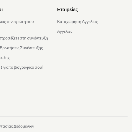
οι
Εταιρείες
νεις την πρώτη σου
Καταχώρηση Αγγελίας
Αγγελίες
α προσέξετε στη συνέντευξη
 Ερωτήσεις Συνέντευξης
ευξης
s για το βιογραφικό σου!
στασίας Δεδομένων