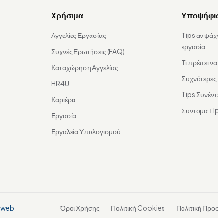
Χρήσιμα
Υποψήφι
Αγγελίες Εργασίας
Tips αν ψάχ
εργασία
Συχνές Ερωτήσεις (FAQ)
Τι πρέπει ν
Καταχώρηση Αγγελίας
Συχνότερες
HR4U
Tips Συνέντ
Καριέρα
Σύντομα Τip
Εργασία
Εργαλεία Υπολογισμού
aweb
Όροι Χρήσης
Πολιτική Cookies
Πολιτική Προ