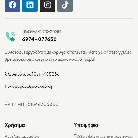
Τηλεφωνική υποστήριξη
6974-077630
Συνδέουμε εργοδότες με κορυφαία ταλέντα – Καταχωρήστε αγγελίες,
βρείτε ευκαιρίες και χτίστε το μέλλον σας σήμερα!
Σωκράτους 10, Τ.Κ 55236
Πανόραμα, Θεσσαλονίκη
ΑΡ. ΓΕΜΗ: 181846306000
Χρήσιμα
Υποψήφιοι
Αγγελίες Εργασίας
Tips αν ψάχνεις την πρώτη σου