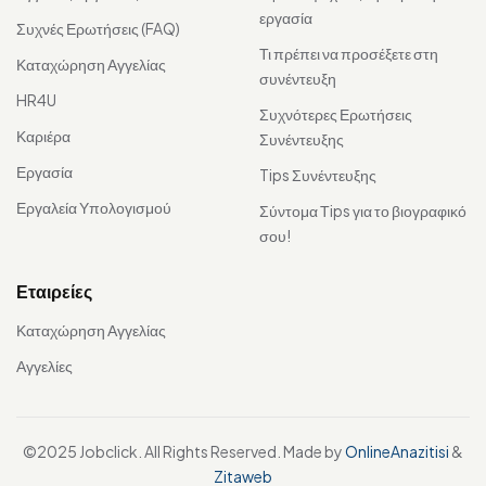
εργασία
Συχνές Ερωτήσεις (FAQ)
Τι πρέπει να προσέξετε στη
Καταχώρηση Αγγελίας
συνέντευξη
HR4U
Συχνότερες Ερωτήσεις
Καριέρα
Συνέντευξης
Εργασία
Tips Συνέντευξης
Εργαλεία Υπολογισμού
Σύντομα Τips για το βιογραφικό
σου!
Εταιρείες
Καταχώρηση Αγγελίας
Αγγελίες
©2025 Jobclick. All Rights Reserved. Made by
OnlineAnazitisi
&
Zitaweb