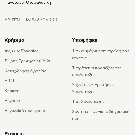
Πανόραμα, Θεσσαλονίκη
ΑΡ. ΓΕΜΗ: 181846306000
Χρήσιμα
Υποψήφιοι
Αγγελίες Εργασίας
Tips αν ψάχνεις την πρώτη σου
εργασία
Συχνές Ερωτήσεις (FAQ)
Τι πρέπει να προσέξετε στη
Καταχώρηση Αγγελίας
συνέντευξη
HR4U
Συχνότερες Ερωτήσεις
Καριέρα
Συνέντευξης
Εργασία
Tips Συνέντευξης
Εργαλεία Υπολογισμού
Σύντομα Τips για το βιογραφικό
σου!
Εταιρείες