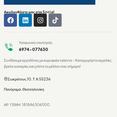
Ακολουθήστε μας στα Social
Τηλεφωνική υποστήριξη
6974-077630
Συνδέουμε εργοδότες με κορυφαία ταλέντα – Καταχωρήστε αγγελίες,
βρείτε ευκαιρίες και χτίστε το μέλλον σας σήμερα!
Σωκράτους 10, Τ.Κ 55236
Πανόραμα, Θεσσαλονίκη
ΑΡ. ΓΕΜΗ: 181846306000