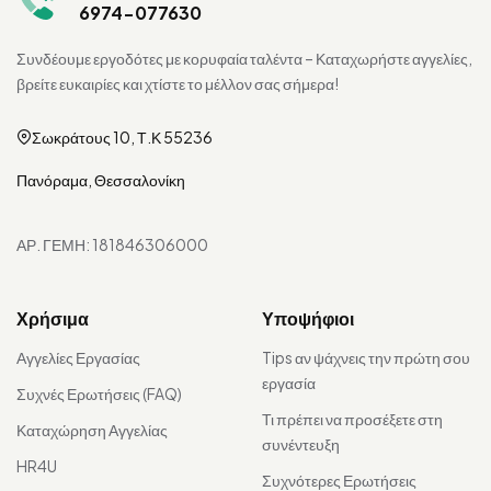
6974-077630
Συνδέουμε εργοδότες με κορυφαία ταλέντα – Καταχωρήστε αγγελίες,
βρείτε ευκαιρίες και χτίστε το μέλλον σας σήμερα!
Σωκράτους 10, Τ.Κ 55236
Πανόραμα, Θεσσαλονίκη
ΑΡ. ΓΕΜΗ: 181846306000
Χρήσιμα
Υποψήφιοι
Αγγελίες Εργασίας
Tips αν ψάχνεις την πρώτη σου
εργασία
Συχνές Ερωτήσεις (FAQ)
Τι πρέπει να προσέξετε στη
Καταχώρηση Αγγελίας
συνέντευξη
HR4U
Συχνότερες Ερωτήσεις