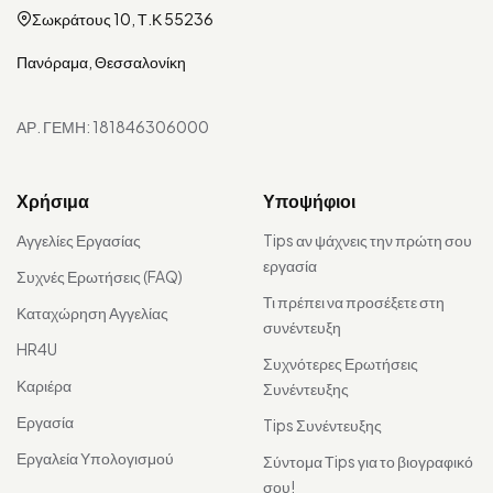
Σωκράτους 10, Τ.Κ 55236
Πανόραμα, Θεσσαλονίκη
ΑΡ. ΓΕΜΗ: 181846306000
Χρήσιμα
Υποψήφιοι
Αγγελίες Εργασίας
Tips αν ψάχνεις την πρώτη σου
εργασία
Συχνές Ερωτήσεις (FAQ)
Τι πρέπει να προσέξετε στη
Καταχώρηση Αγγελίας
συνέντευξη
HR4U
Συχνότερες Ερωτήσεις
Καριέρα
Συνέντευξης
Εργασία
Tips Συνέντευξης
Εργαλεία Υπολογισμού
Σύντομα Τips για το βιογραφικό
σου!