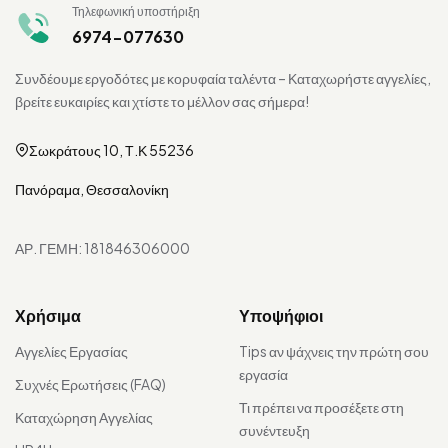
Τηλεφωνική υποστήριξη
6974-077630
Συνδέουμε εργοδότες με κορυφαία ταλέντα – Καταχωρήστε αγγελίες,
βρείτε ευκαιρίες και χτίστε το μέλλον σας σήμερα!
Σωκράτους 10, Τ.Κ 55236
Πανόραμα, Θεσσαλονίκη
ΑΡ. ΓΕΜΗ: 181846306000
Χρήσιμα
Υποψήφιοι
Αγγελίες Εργασίας
Tips αν ψάχνεις την πρώτη σου
εργασία
Συχνές Ερωτήσεις (FAQ)
Τι πρέπει να προσέξετε στη
Καταχώρηση Αγγελίας
συνέντευξη