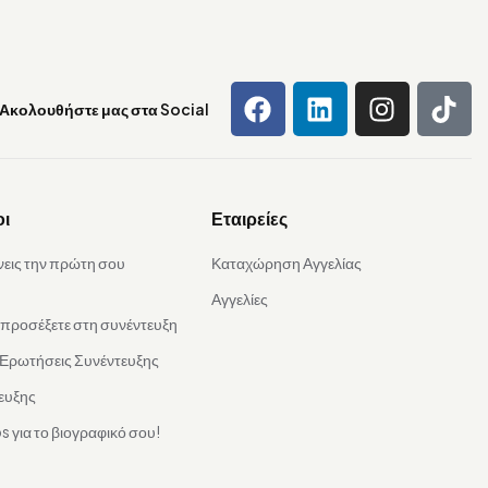
Ακολουθήστε μας στα Social
οι
Εταιρείες
νεις την πρώτη σου
Καταχώρηση Αγγελίας
Αγγελίες
α προσέξετε στη συνέντευξη
 Ερωτήσεις Συνέντευξης
ευξης
s για το βιογραφικό σου!