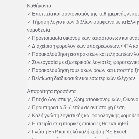
Καθήκοντα
✓ Εποπτεία και συντονισμός της καθημερινής λειτο
✓ Τήρηση λογιστικών βιβλίων σύμφωνα με τα Ελλην
νομοθεσία
✓ Προετοιμασία οικονομικών καταστάσεων και ανα
✓ Διαχείριση φορολογικών υποχρεώσεων, ΦΠΑ κα
✓ Παρακολούθηση εισπρακτέων και πληρωτέων λ
✓ Συνεργασία με εξωτερικούς λογιστές, φοροτεχνικ
✓ Παρακολούθηση ταμειακών ροών και υποστήριξη
✓ Βελτίωση διαδικασιών και εσωτερικών ελέγχων
Απαραίτητα προσόντα
✓ Πτυχίο Λογιστικής, Χρηματοοικονομικών, Οικον
✓ Προϋπηρεσία 3–6 ετών σε αντίστοιχη θέση
✓ Καλή γνώση λογιστικής και φορολογικής νομοθεσ
✓ Εμπειρία σε εμπορικές εταιρείες θα εκτιμηθεί
✓ Γνώση ERP και πολύ καλή χρήση MS Excel