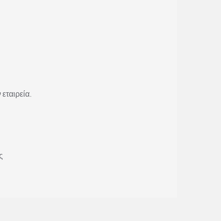
 εταιρεία.
ς