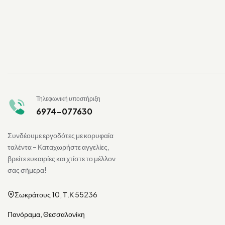
Τηλεφωνική υποστήριξη
6974-077630
Συνδέουμε εργοδότες με κορυφαία
ταλέντα – Καταχωρήστε αγγελίες,
βρείτε ευκαιρίες και χτίστε το μέλλον
σας σήμερα!
Σωκράτους 10, Τ.Κ 55236
Πανόραμα, Θεσσαλονίκη