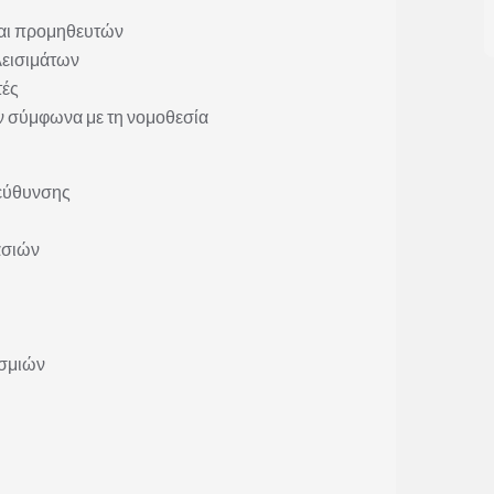
αι προμηθευτών
λεισιμάτων
τές
ν σύμφωνα με τη νομοθεσία
τεύθυνσης
ασιών
εσμιών