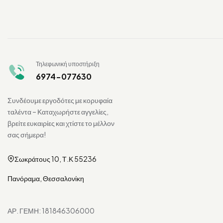
Τηλεφωνική υποστήριξη
6974-077630
Συνδέουμε εργοδότες με κορυφαία
ταλέντα – Καταχωρήστε αγγελίες,
βρείτε ευκαιρίες και χτίστε το μέλλον
σας σήμερα!
Σωκράτους 10, Τ.Κ 55236
Πανόραμα, Θεσσαλονίκη
ΑΡ. ΓΕΜΗ: 181846306000