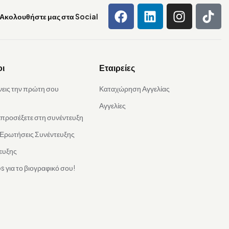
Ακολουθήστε μας στα Social
οι
Εταιρείες
νεις την πρώτη σου
Καταχώρηση Αγγελίας
Αγγελίες
α προσέξετε στη συνέντευξη
 Ερωτήσεις Συνέντευξης
ευξης
s για το βιογραφικό σου!