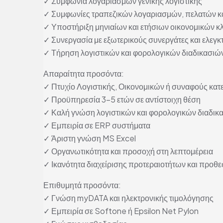
✓ Συμφωνία λογαριασμών γενικής λογιστικής
✓ Συμφωνίες τραπεζικών λογαριασμών, πελατών κ
✓ Υποστήριξη μηνιαίων και ετήσιων οικονομικών κ
✓ Συνεργασία με εξωτερικούς συνεργάτες και ελεγκ
✓ Τήρηση λογιστικών και φορολογικών διαδικασιώ
Απαραίτητα προσόντα:
✓ Πτυχίο Λογιστικής, Οικονομικών ή συναφούς κα
✓ Προϋπηρεσία 3-5 ετών σε αντίστοιχη θέση
✓ Καλή γνώση λογιστικών και φορολογικών διαδικ
✓ Εμπειρία σε ERP συστήματα
✓ Άριστη γνώση MS Excel
✓ Οργανωτικότητα και προσοχή στη λεπτομέρεια
✓ Ικανότητα διαχείρισης προτεραιοτήτων και προθ
Επιθυμητά προσόντα:
✓ Γνώση myDATA και ηλεκτρονικής τιμολόγησης
✓ Εμπειρία σε Softone ή Epsilon Net Pylon