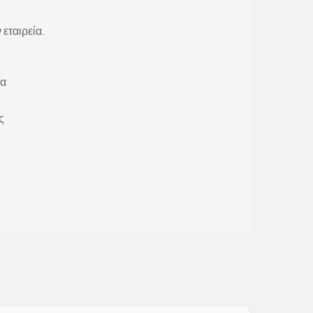
 εταιρεία.
ία
ς
ς