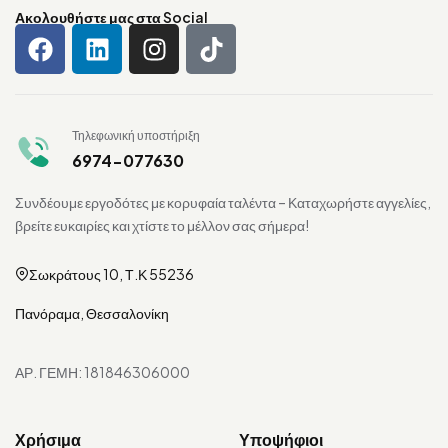
Ακολουθήστε μας στα Social
Τηλεφωνική υποστήριξη
6974-077630
Συνδέουμε εργοδότες με κορυφαία ταλέντα – Καταχωρήστε αγγελίες,
βρείτε ευκαιρίες και χτίστε το μέλλον σας σήμερα!
Σωκράτους 10, Τ.Κ 55236
Πανόραμα, Θεσσαλονίκη
ΑΡ. ΓΕΜΗ: 181846306000
Χρήσιμα
Υποψήφιοι