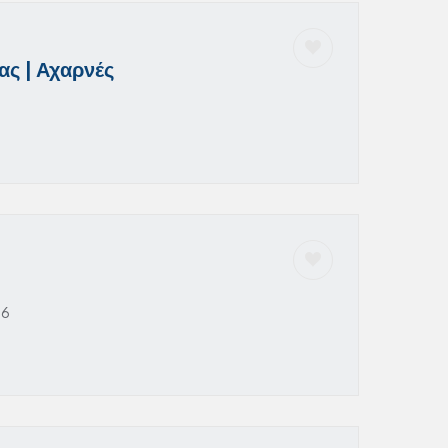
ας | Αχαρνές
26