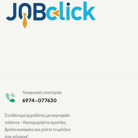
Τηλεφωνική υποστήριξη
6974-077630
Συνδέουμε εργοδότες με κορυφαία
ταλέντα – Καταχωρήστε αγγελίες,
βρείτε ευκαιρίες και χτίστε το μέλλον
σας σήμερα!