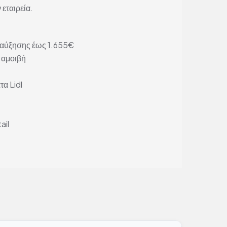
 εταιρεία.
ή αύξησης έως 1.655€
 αμοιβή
α Lidl
ail