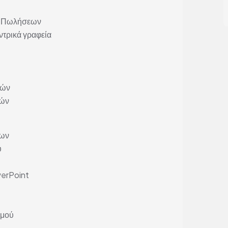
έα Πωλήσεων
ντρικά γραφεία
τών
ιών
εων
υ
werPoint
σμού