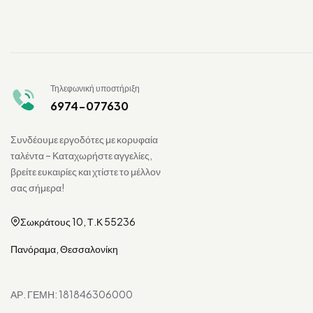
Τηλεφωνική υποστήριξη
6974-077630
Συνδέουμε εργοδότες με κορυφαία
ταλέντα – Καταχωρήστε αγγελίες,
βρείτε ευκαιρίες και χτίστε το μέλλον
σας σήμερα!
Σωκράτους 10, Τ.Κ 55236
Πανόραμα, Θεσσαλονίκη
ΑΡ. ΓΕΜΗ: 181846306000