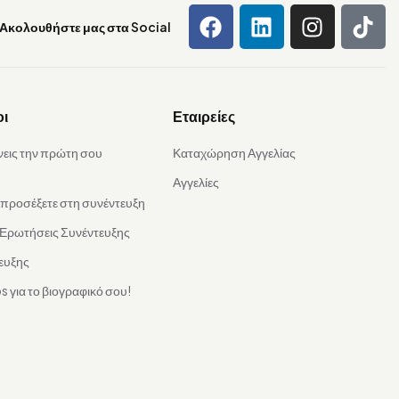
Ακολουθήστε μας στα Social
οι
Εταιρείες
νεις την πρώτη σου
Καταχώρηση Αγγελίας
Αγγελίες
α προσέξετε στη συνέντευξη
 Ερωτήσεις Συνέντευξης
ευξης
s για το βιογραφικό σου!