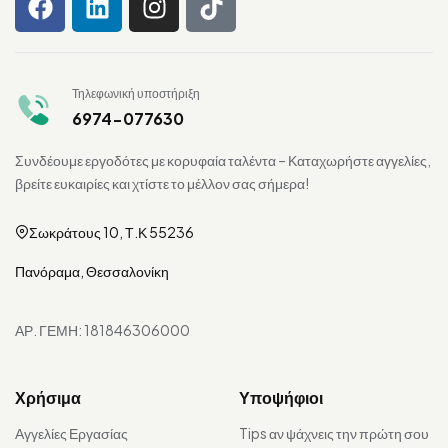
Τηλεφωνική υποστήριξη
6974-077630
Συνδέουμε εργοδότες με κορυφαία ταλέντα – Καταχωρήστε αγγελίες,
βρείτε ευκαιρίες και χτίστε το μέλλον σας σήμερα!
Σωκράτους 10, Τ.Κ 55236
Πανόραμα, Θεσσαλονίκη
ΑΡ. ΓΕΜΗ: 181846306000
Χρήσιμα
Υποψήφιοι
Αγγελίες Εργασίας
Tips αν ψάχνεις την πρώτη σου