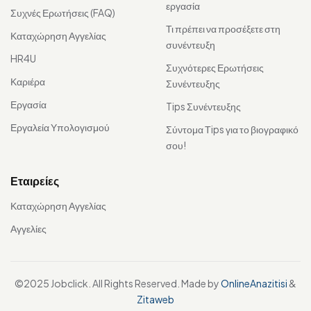
εργασία
Συχνές Ερωτήσεις (FAQ)
Τι πρέπει να προσέξετε στη
Καταχώρηση Αγγελίας
συνέντευξη
HR4U
Συχνότερες Ερωτήσεις
Καριέρα
Συνέντευξης
Εργασία
Tips Συνέντευξης
Εργαλεία Υπολογισμού
Σύντομα Τips για το βιογραφικό
σου!
Εταιρείες
Καταχώρηση Αγγελίας
Αγγελίες
©2025 Jobclick. All Rights Reserved. Made by
OnlineAnazitisi
&
Zitaweb