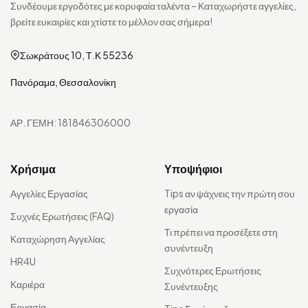
Συνδέουμε εργοδότες με κορυφαία ταλέντα – Καταχωρήστε αγγελίες,
βρείτε ευκαιρίες και χτίστε το μέλλον σας σήμερα!
Σωκράτους 10, Τ.Κ 55236
Πανόραμα, Θεσσαλονίκη
ΑΡ. ΓΕΜΗ: 181846306000
Χρήσιμα
Υποψήφιοι
Αγγελίες Εργασίας
Tips αν ψάχνεις την πρώτη σου
εργασία
Συχνές Ερωτήσεις (FAQ)
Τι πρέπει να προσέξετε στη
Καταχώρηση Αγγελίας
συνέντευξη
HR4U
Συχνότερες Ερωτήσεις
Καριέρα
Συνέντευξης
Εργασία