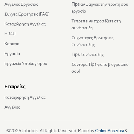
Αγγελίες Εργασίας
Tips αν ψάχνεις την πρώτη σου
εργασία
Συχνές Ερωτήσεις (FAQ)
Τι πρέπει να προσέξετε στη
Καταχώρηση Αγγελίας
συνέντευξη
HR4U
Συχνότερες Ερωτήσεις
Καριέρα
Συνέντευξης
Εργασία
Tips Συνέντευξης
Εργαλεία Υπολογισμού
Σύντομα Τips για το βιογραφικό
σου!
Εταιρείες
Καταχώρηση Αγγελίας
Αγγελίες
©2025 Jobclick. All Rights Reserved. Made by
OnlineAnazitisi
&