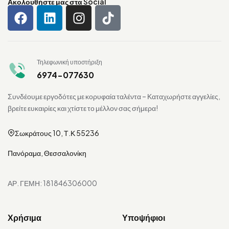
Ακολουθήστε μας στα Social
Τηλεφωνική υποστήριξη
6974-077630
Συνδέουμε εργοδότες με κορυφαία ταλέντα – Καταχωρήστε αγγελίες,
βρείτε ευκαιρίες και χτίστε το μέλλον σας σήμερα!
Σωκράτους 10, Τ.Κ 55236
Πανόραμα, Θεσσαλονίκη
ΑΡ. ΓΕΜΗ: 181846306000
Χρήσιμα
Υποψήφιοι