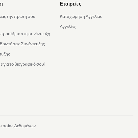
οι
Εταιρείες
νεις την πρώτη σου
Καταχώρηση Αγγελίας
Αγγελίες
α προσέξετε στη συνέντευξη
 Ερωτήσεις Συνέντευξης
ευξης
s για το βιογραφικό σου!
στασίας Δεδομένων