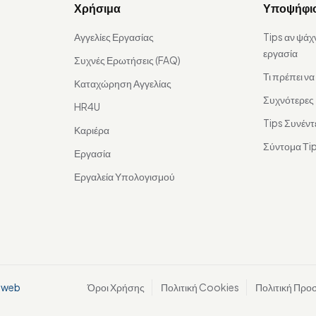
Χρήσιμα
Υποψήφι
Αγγελίες Εργασίας
Tips αν ψάχ
εργασία
Συχνές Ερωτήσεις (FAQ)
Τι πρέπει ν
Καταχώρηση Αγγελίας
Συχνότερες
HR4U
Tips Συνέντ
Καριέρα
Σύντομα Τip
Εργασία
Εργαλεία Υπολογισμού
aweb
Όροι Χρήσης
Πολιτική Cookies
Πολιτική Προ