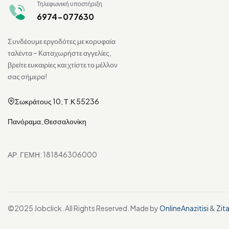
Τηλεφωνική υποστήριξη
6974-077630
Συνδέουμε εργοδότες με κορυφαία
ταλέντα – Καταχωρήστε αγγελίες,
βρείτε ευκαιρίες και χτίστε το μέλλον
σας σήμερα!
Σωκράτους 10, Τ.Κ 55236
Πανόραμα, Θεσσαλονίκη
ΑΡ. ΓΕΜΗ: 181846306000
©2025 Jobclick. All Rights Reserved. Made by
OnlineAnazitisi
&
Zit