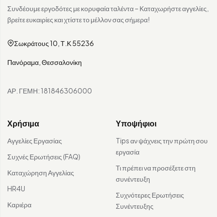
Συνδέουμε εργοδότες με κορυφαία ταλέντα – Καταχωρήστε αγγελίες,
βρείτε ευκαιρίες και χτίστε το μέλλον σας σήμερα!
Σωκράτους 10, Τ.Κ 55236
Πανόραμα, Θεσσαλονίκη
ΑΡ. ΓΕΜΗ: 181846306000
Χρήσιμα
Υποψήφιοι
Αγγελίες Εργασίας
Tips αν ψάχνεις την πρώτη σου
εργασία
Συχνές Ερωτήσεις (FAQ)
Τι πρέπει να προσέξετε στη
Καταχώρηση Αγγελίας
συνέντευξη
HR4U
Συχνότερες Ερωτήσεις
Καριέρα
Συνέντευξης