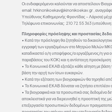
Οι ενδιαφερόμενοι καλούνται να αποστείλουν Βιογ
email: hrkinonikoekav@kinonikoekav.gr , αναγράφον
Υπεύθυνος Καθημερινής Φροντίδας – Λάρισα) μέχρι
Τηλέφωνο επικοινωνίας: 210 72 55 363 (υπεύθυνη
Πληροφορίες πρόσληψης και προστασίας δεδ
• Κατά την πρόσληψη θα ζητηθούν τα δικαιολογητικ
εγγραφή των εργαζομένων στο Μητρώο Μελών ΜΚΟ. 
καταδικαστεί ο/η υποψήφιος/α εργαζόμενος/η για ο
παραβάσεις του ΚΟΚ) και η αντίστοιχη προσκόμιση
• Το Κοινωνικό ΕΚΑΒ εξετάζει κάθε αίτηση με βάση 
βάση την αρχή των ίσων ευκαιριών.
• Κατά την εξέταση των βιογραφικών θα τηρηθεί απ
• Το Κοινωνικό ΕΚΑΒ δύναται να ζητήσει επιπλέον στ
• Τα βιογραφικά και τα προσωπικά σας δεδομένα δεν
αποκλειστικά για να διερευνηθεί η προοπτική της 
επεξεργασία προσωπικών δεδομένων πραγματοποιείτ
προστασίας του ατόμου από την επεξεργασία δεδο