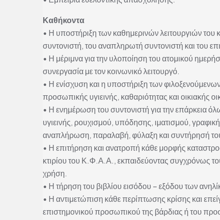
Καθήκοντα
• Η υποστήριξη των καθημερινών λειτουργιών του κέ
συντονιστή, του αναπληρωτή συντονιστή και του ε
• Η μέριμνα για την υλοποίηση του ατομικού ημερ
συνεργασία με τον κοινωνικό λειτουργό.
• Η ενίσχυση και η υποστήριξη των φιλοξενούμενω
προσωπικής υγιεινής, καθαριότητας και οικιακής οι
• Η ενημέρωση του συντονιστή για την επάρκεια ό
υγιεινής, ρουχισμού, υπόδησης, ιματισμού, γραφικής
αναπλήρωση, παραλαβή, φύλαξη και συντήρησή το
• Η επιτήρηση και ανατροπή κάθε μορφής καταστρο
κτιρίου του Κ.Φ.Α.Α., εκπαιδεύοντας συγχρόνως του
χρήση.
• Η τήρηση του βιβλίου εισόδου – εξόδου των ανηλ
• Η αντιμετώπιση κάθε περίπτωσης κρίσης και επείγ
επιστημονικού προσωπικού της βάρδιας ή του προσ