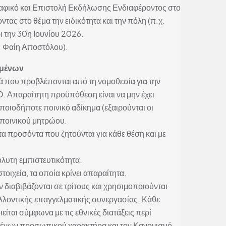
ραφικό και Επιστολή Εκδήλωσης Ενδιαφέροντος στο
τας στο θέμα την ειδικότητα και την πόλη (π.χ.
 την 30η Ιουνίου 2026.
: Φαίη Αποστόλου).
ομένων
ά που προβλέπονται από τη νομοθεσία για την
Απαραίτητη προϋπόθεση είναι να μην έχει
ποιοδήποτε ποινικό αδίκημα (εξαιρούνται οι
 ποινικού μητρώου.
τα προσόντα που ζητούνται για κάθε θέση και με
όλυτη εμπιστευτικότητα.
οιχεία, τα οποία κρίνει απαραίτητα.
 διαβιβάζονται σε τρίτους και χρησιμοποιούνται
μελλοντικής επαγγελματικής συνεργασίας. Κάθε
αι σύμφωνα με τις εθνικές διατάξεις περί
μένων προσωπικού χαρακτήρα και τον Κανονισμό