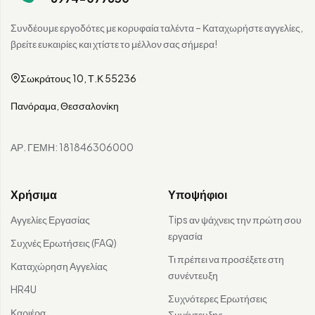
Συνδέουμε εργοδότες με κορυφαία ταλέντα – Καταχωρήστε αγγελίες,
βρείτε ευκαιρίες και χτίστε το μέλλον σας σήμερα!
Σωκράτους 10, Τ.Κ 55236
Πανόραμα, Θεσσαλονίκη
ΑΡ. ΓΕΜΗ: 181846306000
Χρήσιμα
Υποψήφιοι
Αγγελίες Εργασίας
Tips αν ψάχνεις την πρώτη σου
εργασία
Συχνές Ερωτήσεις (FAQ)
Τι πρέπει να προσέξετε στη
Καταχώρηση Αγγελίας
συνέντευξη
HR4U
Συχνότερες Ερωτήσεις
Καριέρα
Συνέντευξης