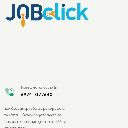
Τηλεφωνική υποστήριξη
6974-077630
Συνδέουμε εργοδότες με κορυφαία
ταλέντα – Καταχωρήστε αγγελίες,
βρείτε ευκαιρίες και χτίστε το μέλλον
σας σήμερα!