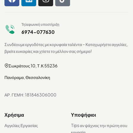
Τηλεφωνική υποστήριξη
6974-077630
Συνδέουμε εργοδότες με κορυφαία ταλέντα – Καταχωρήστε αγγελίες,
βρείτε ευκαιρίες και χτίστε το μέλλον σας σήμερα!
Σωκράτους 10, Τ.Κ 55236
Πανόραμα, Θεσσαλονίκη
ΑΡ. ΓΕΜΗ: 181846306000
Χρήσιμα
Υποψήφιοι
Αγγελίες Εργασίας
Tips αν ψάχνεις την πρώτη σου
εργασία